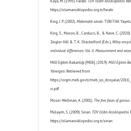
Kaya, M. (1995). Farabi.
TDV İslâm Ansiklopedisi
. Re
https://islamansiklopedisi.org.tr/farabi
King, J. P. (2002).
Matematik sanatı
. TÜBİTAK Yayınla
King, S., Mason, B., Carducci, B., & Nave, C. (2020).
Zeigler-Hill & T. K. Shackelford (Eds.),
Wiley encycl
individual differences: Vol. II. Measurement and ass
Millî Eğitim Bakanlığı [MEB]. (2019).
Millî Eğitim Ba
Yönergesi
. Retrieved from
https://orgm.meb.gov.tr/meb_iys_dosyalar/20
si.pdf
Moser-Wellman, A. (2001).
The five faces of genius
Mülayim, S. (2009). Sinan.
TDV İslâm Ansiklopedisi
.
https://islamansiklopedisi.org.tr/sinan