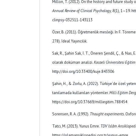
Millon, T. (2012). On the history and future study o
Annual Review of Clinical Psychology, 8
(1), 1–19. h
clinpsy-032511-143113
Özer, B. (2011). Öğretmenlik mesleği. In F. Töreme
278). İdeal Yayıncılık.
Sak, R., Şahin Sak, İ. T., Öneren Şendil, Ç., & Nas, 
olarak doküman analizi.
Kocaeli Üniversitesi Eğitim 
http://doi.org/10.33400/kuje.843306
Şahin, H., & Zorlu, A. (2022). Türkiye’de özel yeten
tanılamada kullanılan yöntemler.
Milli Eğitim Derg
https://doi.org/10.37669/milliegitim.788454
Sorensen, R. A. (1992).
Thought experiments
. Oxfor
Tatcı, M. (2013). Yunus Emre.
TDV İslâm Ansiklopedi
https://islamansiklopedisi.org.tr/yunus-emre