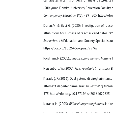
candidates in terms of decision making styles, le
(Süleyman Demirel University Education Faculty 
Contemporary Education, 8
(3), 489–505. https://d
Duran, V., & Ekici, G. (2020). Investigation of rea
attributions for success of teacher candidates.
OPU
Researches, 16
(Education and Society Special Issu
https://doi.org/10.26466/opus.779768
Fordham, F. (2001).
Jung psikolojisinin ana hatları
(T
Heisenberg, W. (2000).
Fizik ve felsefe
(Trans. xx). B
Karadağ, F. (2016). Özel yetenekli bireylerin tanı
alternatif değerlendirme araçları.
Journal of Intern
573. https://doi.org/10.17719/jisr.20164622623
Karasar, N. (2005).
Bilimsel araştırma yöntemi
. Nobe