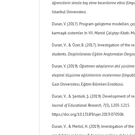
öğrencilerin stresle baş etme becerilerine etkisi
(Unpu
İstanbul Üniversitesi.
Duran, V. (2017). Program geliştirme modelleri, çeş
karmaşık sistemler. In
VII. Mantık Çalıştayı Kitabı
. M
Duran, V., & Özer, B. (2017). Investigation of the r
students.
Disiplinlerarası Eğitim Araştırmaları Dergisi
Duran, V. (2019).
Öğretmen adaylarının akıl yürütme st
eleştirel düşünme eğilimlerinin incelenmesi
(Unpubli
Gazi Üniversitesi, Eğitim Bilimleri Enstitüsü.
Duran, V., & Şentürk, Ş. (2019). Development of r
Journal of Educational Research, 7
(5), 1205-1215.
https://doi.org/10.13189/ujer.2019.070506
Duran, V., & Mertol, H. (2019). Investigation of th