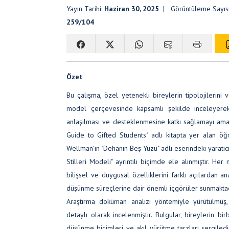
Yayın Tarihi:
Haziran 30, 2025
| Görüntüleme Sayıs
259/104
Özet
Bu çalışma, özel yetenekli bireylerin tipolojilerini v
model çerçevesinde kapsamlı şekilde inceleyerek, 
anlaşılması ve desteklenmesine katkı sağlamayı amaç
Guide to Gifted Students" adlı kitapta yer alan öğr
Wellman’ın "Dehanın Beş Yüzü" adlı eserindeki yaratıcı
Stilleri Modeli" ayrıntılı biçimde ele alınmıştır. Her
bilişsel ve duygusal özelliklerini farklı açılardan 
düşünme süreçlerine dair önemli içgörüler sunmaktad
Araştırma doküman analizi yöntemiyle yürütülmüş,
detaylı olarak incelenmiştir. Bulgular, bireylerin bir
düşünme biçimleri ve akıl yürütme tarzları sergiledi