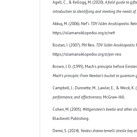
Agell, C., & Kellogg, M. (2020).
A field guide to gift
introduction to identifying and meeting the needs of 
Akkuş, M. (2006). Nef’i.
TDV İslâm Ansiklopedisi
. Re
https://islamansiklopedisi.org.tr/nefi
Bostan, İ. (2007). Pîrî Reis.
TDV İslâm Ansiklopedisi
.
https://islamansiklopedisi.org.tr/piri-reis
Brown, J. D. (1995). Mach’s principle before Einstein
Mach’s principle: From Newton’s bucket to quantum g
Campbell, J., Dunnette, M., Lawler, E., & Weick, K. 
performance, and effectiveness
. McGraw-Hill.
Cohen, M. (2005).
Wittgenstein’s beetle and other c
Blackwell Publishing.
Demir, S. (2024).
Yaratıcı drama temelli stresle baş 